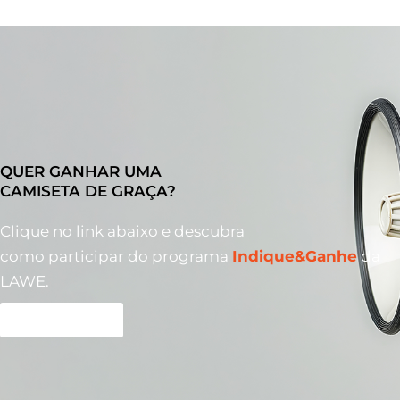
QUER GANHAR UMA
CAMISETA DE GRAÇA?
Clique no link abaixo e descubra
como participar do programa
Indique&Ganhe
da
LAWE.
SAIBA MAIS