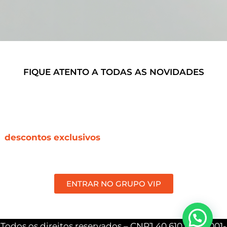
FIQUE ATENTO A TODAS AS NOVIDADES
Entrando no nosso
Grupo VIP
você recebe todas as
novidades,
incluindo reposição de produtos esgotados,
descontos exclusivos
e lançamentos, em primeira
mão.
ENTRAR NO GRUPO VIP
Todos os direitos reservados – CNPJ 40.610.072/0001-