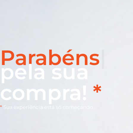
Parabéns
pela sua
compra!
*
*
Sua experiência está só começando…