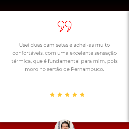
Usei duas camisetas e achei-as muito
confortáveis, com uma excelente sensação
térmica, que é fundamental para mim, pois
moro no sertão de Pernambuco.